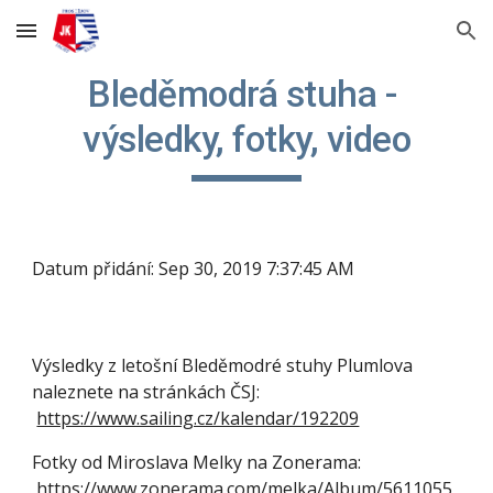
Skip to main content
Skip to navigation
Bleděmodrá stuha - 
výsledky, fotky, video
Datum přidání: Sep 30, 2019 7:37:45 AM
Výsledky z letošní Bleděmodré stuhy Plumlova 
naleznete na stránkách ČSJ:
https://www.sailing.cz/kalendar/192209
Fotky od Miroslava Melky na Zonerama:
https://www.zonerama.com/melka/Album/5611055