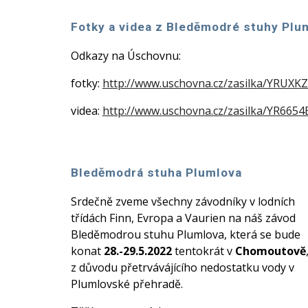
Fotky a videa z Bleděmodré stuhy Pl
Odkazy na Úschovnu:
fotky:
http://www.uschovna.cz/zasilka/YR
videa:
http://www.uschovna.cz/zasilka/YR66
Bleděmodrá stuha Plumlova
Srdečně zveme všechny závodníky v lodních
třídách Finn, Evropa a Vaurien na náš závod
Bleděmodrou stuhu Plumlova, která se bude
konat
28.-29.5.2022
tentokrát v
Chomoutově
z důvodu přetrvávájícího nedostatku vody v
Plumlovské přehradě.