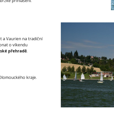
 brzké přihlášení.
 a Vaurien na tradiční
onat o víkendu
ské přehradě
.
 Olomouckého kraje.