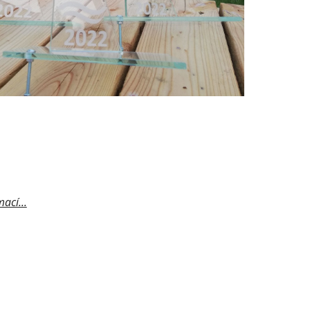
ací...