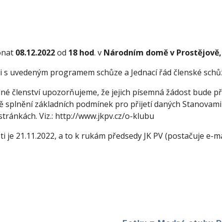
,
onat
08.12.2022
od
18 hod
. v
Národním domě v Prostějově,
i s uvedeným programem schůze a Jednací řád členské schů
dné členství upozorňujeme, že jejich písemná žádost bude p
dě splnění základních podmínek pro přijetí daných Stanova
stránkách. Viz.: http://www.jkpv.cz/o-klubu
 je 21.11.2022, a to k rukám předsedy JK PV (postačuje e-m