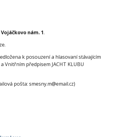
 Vojáčkovo nám. 1
.
ze.
ředložena k posouzení a hlasovaní stávajícím
mi a Vnitřním předpisem JACHT KLUBU
ailová pošta: smesny.m@email.cz)