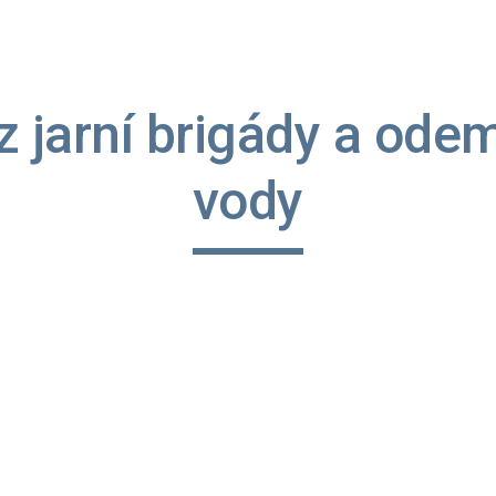
ip to main content
Skip to navigat
z jarní brigády a odem
vody