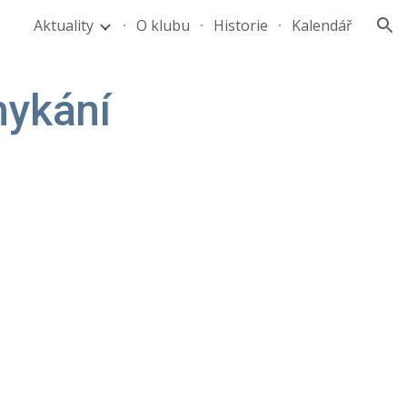
Aktuality
O klubu
Historie
Kalendář
ion
ykání 