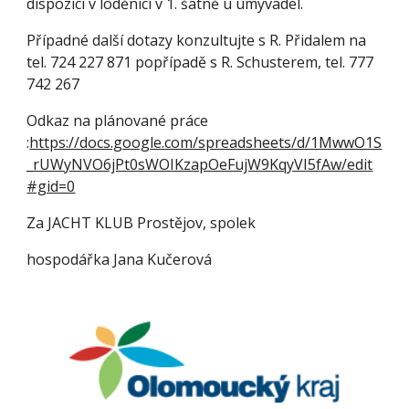
dispozici v loděnici v 1. šatně u umyvadel.
Případné další dotazy konzultujte s R. Přidalem na 
tel. 724 227 871 popřípadě s R. Schusterem, tel. 777 
742 267
Odkaz na plánované práce 
:
https://docs.google.com/spreadsheets/d/1MwwO1S
_rUWyNVO6jPt0sWOIKzapOeFujW9KqyVI5fAw/edit
#gid=0
Za JACHT KLUB Prostějov, spolek
hospodářka Jana Kučerová