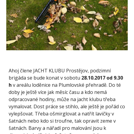
Ahoj člene JACHT KLUBU Prostějov, podzimní 
brigáda se bude konat v sobotu 
28.10.2017 od 9.30 
h
 v areálu loděnice na Plumlovské přehradě. Do té 
doby je ještě více jak měsíc času a kdo nemá 
odpracované hodiny, může na jacht klubu třeba 
vymalovat. Dost práce se stihlo, ale ještě je pořád co 
vylepšovat. Třeba ošmirglovat a natřít lavičky v 
šatnách nebo kdo si troufne, tak opravit zeme v 
šatnách. Barvy a nářadí pro malování jsou k 