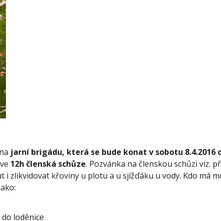
na 
jarní brigádu, která se bude konat v sobotu 8.4.2016 
ve 
12h členská schůze
. Pozvánka na členskou schůzi viz. p
 i zlikvidovat křoviny u plotu a u sjížďáku u vody. Kdo má mo
jako:
 do loděnice