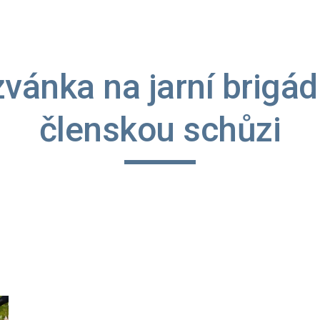
ip to main content
Skip to navigat
vánka na jarní brigádu
členskou schůzi