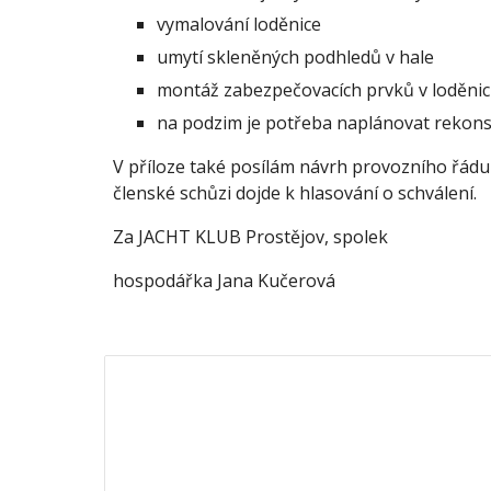
vymalování loděnice
umytí skleněných podhledů v hale
montáž zabezpečovacích prvků v loděnici
na podzim je potřeba naplánovat rekons
V příloze také posílám návrh provozního řádu
členské schůzi dojde k hlasování o schválení.
Za JACHT KLUB Prostějov, spolek
hospodářka Jana Kučerová