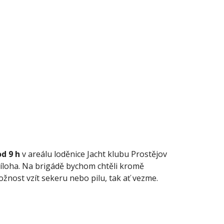
od 9 h
 v areálu loděnice Jacht klubu Prostějov 
říloha. Na brigádě bychom chtěli kromě 
žnost vzít sekeru nebo pilu, tak ať vezme. 