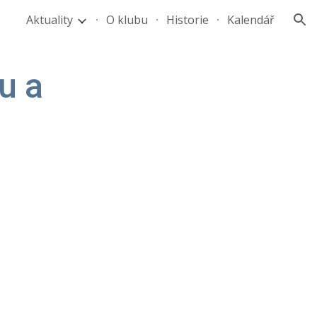
Aktuality
O klubu
Historie
Kalendář
ion
 a 