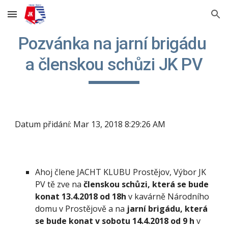
Skip to main content
Skip to navigation
Pozvánka na jarní brigádu 
a členskou schůzi JK PV
Datum přidání: Mar 13, 2018 8:29:26 AM
Ahoj člene JACHT KLUBU Prostějov, Výbor JK 
PV tě zve na 
členskou schůzi, která se bude 
konat 13.4.2018 od 18h
 v kavárně Národního 
domu v Prostějově a na 
jarní brigádu, která 
se bude konat v sobotu 14.4.2018 od 9 h
 v 