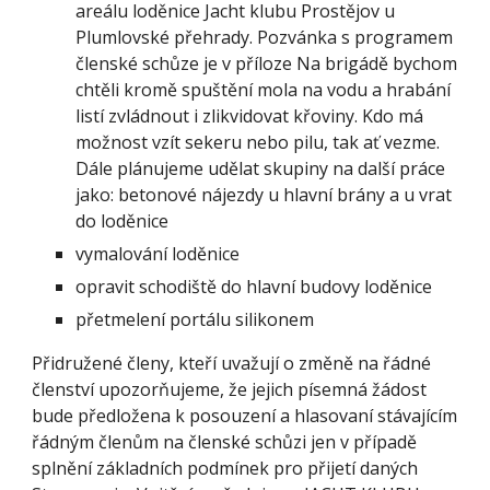
areálu loděnice Jacht klubu Prostějov u 
Plumlovské přehrady. Pozvánka s programem 
členské schůze je v příloze Na brigádě bychom 
chtěli kromě spuštění mola na vodu a hrabání 
listí zvládnout i zlikvidovat křoviny. Kdo má 
možnost vzít sekeru nebo pilu, tak ať vezme. 
Dále plánujeme udělat skupiny na další práce 
jako: betonové nájezdy u hlavní brány a u vrat 
do loděnice
vymalování loděnice
opravit schodiště do hlavní budovy loděnice
přetmelení portálu silikonem
Přidružené členy, kteří uvažují o změně na řádné 
členství upozorňujeme, že jejich písemná žádost 
bude předložena k posouzení a hlasovaní stávajícím 
řádným členům na členské schůzi jen v případě 
splnění základních podmínek pro přijetí daných 