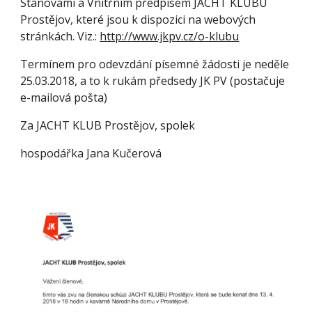
Stanovami a Vnitřním předpisem JACHT KLUBU 
Prostějov, které jsou k dispozici na webových 
stránkách. Viz.:
http://www.jkpv.cz/o-klubu
Termínem pro odevzdání písemné žádosti je neděle 
25.03.2018, a to k rukám předsedy JK PV (postačuje 
e-mailová pošta)
Za JACHT KLUB Prostějov, spolek
hospodářka Jana Kučerová