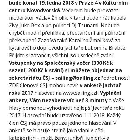
bude konat 19. ledna 2018 v Praze 4 v Kulturním 
centru Novodvorská
. Večerem bude provázet 
moderátor Václav Žmolík. K tanci bude hrát kapela 
Živý Juke Box a po půlnoci DJ Tsunami. Nebude 
chybět módní přehlídka, předtančení ani půlnoční 
překvapení. Zazpívá také Karolína Žmolíková za 
kytarového doprovodu jachtaře Lubomíra Brabce. 
Přijďte si zatančit, všichni jsou srdečně zváni! 
Vstupenky na Společenský večer (300 Kč k 
sezení, 200 Kč k stání) si můžete objednat na 
sekretariátu ČSJ –
sailing@sailing.cz
Podrobnosti
ZDE.
Členové ČSJ mohou navíc 
v anketě Jachtař 
roku 2017
 hlasovat na
www.sailing.cz
!!! 
Vyplnění 
ankety, Vám nezabere víc než 3 minuty
 a Vaše 
hlasy pomohou vyhodnotit nejlepší Jachtaře roku 
2017. Hlasování bude uzavřeno 1. 1. 2018. Každý 
člen ČSJ má právo pouze jednoho hlasování. V 
anketě se hlasuje stejně jako vloni v pěti 
kategoriích – muži, ženy, junioři, juniorky a 